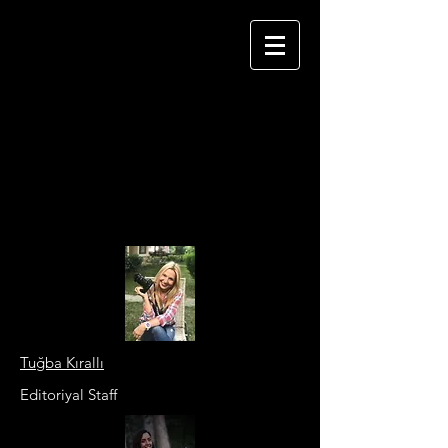
X-POSURE
The Magazine
for
Photographers
Tuğba Kırallı
Editoriyal Staff