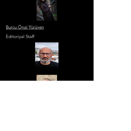
Burcu Önal Yürüyen
Editoriyal Staff
Bekir Tuğcu
Editoriyal Staff
Habip Koçak